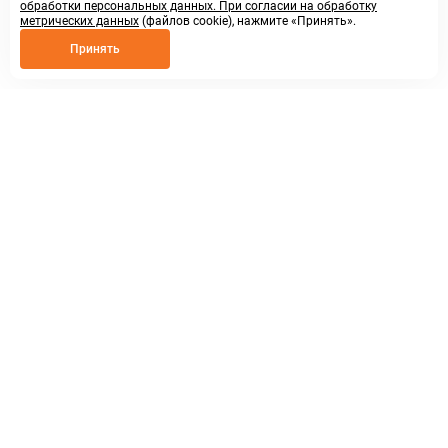
обработки персональных данных. При согласии на обработку
метрических данных
(файлов cookie), нажмите «Принять».
Принять
8 800 250 02 57
заказать звонок
sales@askmeparts.com
написать нам
г. Нижний Новгород,