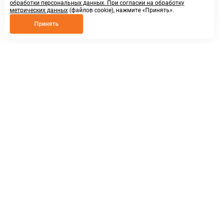
обработки персональных данных. При согласии на обработку
метрических данных
(файлов cookie), нажмите «Принять».
Принять
8 800 250 02 57
заказать звонок
sales@askmeparts.com
написать нам
г. Нижний Новгород,