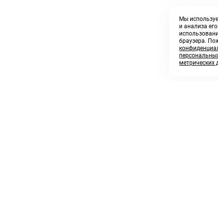
Мы используе
и анализа ег
использовани
браузера. По
конфиденциал
персональных
метрических 
8 800 250 02 57
sales@askmeparts.com
заказать звонок
написать нам
 клиентам
Связаться с нами
 кабинет
ные товары
 заказов
икаты