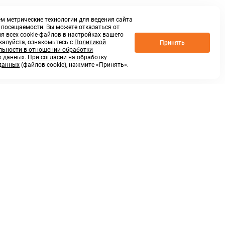
м метрические технологии для ведения сайта
о посещаемости. Вы можете отказаться от
я всех cookie-файлов в настройках вашего
жалуйста, ознакомьтесь с
Политикой
Принять
ьности в отношении обработки
 данных. При согласии на обработку
данных
(файлов cookie), нажмите «Принять».
г. Нижний Новгород,
ул.Федосеенко, 48Б
(Заезд с улицы Торфяной)