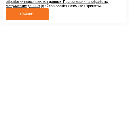
обработки персональных данных. При согласии на обработку
метрических данных
(файлов cookie), нажмите «Принять».
Принять
8 800 250 02 57
заказать звонок
sales@askmeparts.com
написать нам
г. Нижний Новгород,