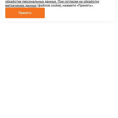
обработки персональных данных. При согласии на обработку
метрических данных
(файлов cookie), нажмите «Принять».
Принять
8 800 250 02 57
заказать звонок
sales@askmeparts.com
написать нам
г. Нижний Новгород,