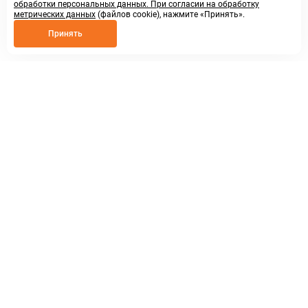
обработки персональных данных. При согласии на обработку
метрических данных
(файлов cookie), нажмите «Принять».
Принять
8 800 250 02 57
заказать звонок
sales@askmeparts.com
написать нам
г. Нижний Новгород,