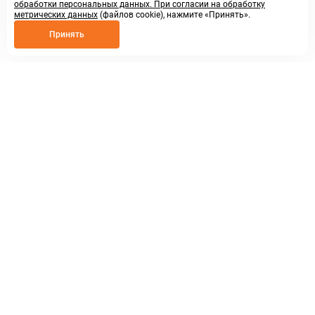
обработки персональных данных. При согласии на обработку
метрических данных
(файлов cookie), нажмите «Принять».
Принять
8 800 250 02 57
заказать звонок
sales@askmeparts.com
написать нам
г. Нижний Новгород,