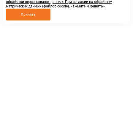
обработки персональных данных. При согласии на обработку
метрических данных
(файлов cookie), нажмите «Принять».
Принять
8 800 250 02 57
заказать звонок
sales@askmeparts.com
написать нам
г. Нижний Новгород,