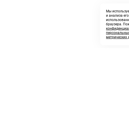
Мы используе
и анализа ег
использовани
браузера. По
конфиденциал
персональных
метрических 
8 800 250 02 57
sales@askmeparts.com
заказать звонок
написать нам
 клиентам
Связаться с нами
 кабинет
ные товары
 заказов
икаты