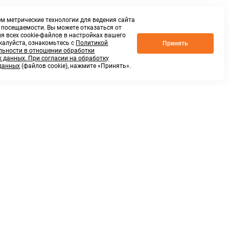
м метрические технологии для ведения сайта
о посещаемости. Вы можете отказаться от
я всех cookie-файлов в настройках вашего
жалуйста, ознакомьтесь с
Политикой
Принять
ьности в отношении обработки
 данных. При согласии на обработку
данных
(файлов cookie), нажмите «Принять».
г. Нижний Новгород,
ул.Федосеенко, 48Б
(Заезд с улицы Торфяной)