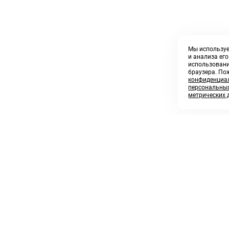
Мы используе
и анализа ег
использовани
браузера. По
конфиденциал
персональных
метрических 
8 800 250 02 57
sales@askmeparts.com
заказать звонок
написать нам
 клиентам
Связаться с нами
 кабинет
ные товары