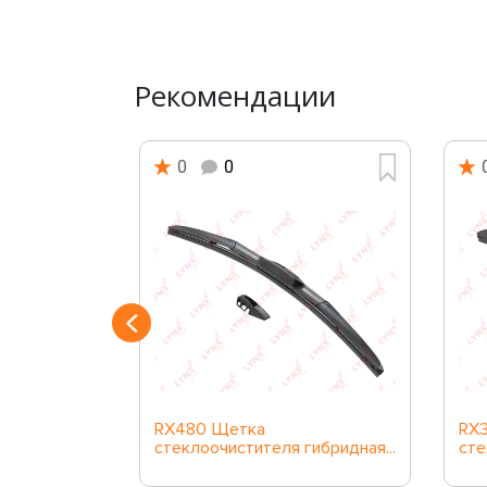
Рекомендации
0
0
RX480 Щетка
RX
ибридная...
стеклоочистителя гибридная...
сте