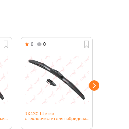
0
0
0
0
RX430 Щетка
RX700 Ще
я...
стеклоочистителя гибридная...
стеклоочис