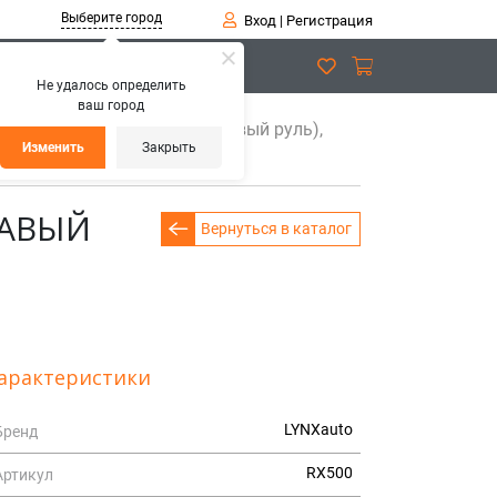
Выберите город
Вход
|
Регистрация
Не удалось определить
ваш город
очистителя гибридная (правый руль),
Изменить
Закрыть
РАВЫЙ
Вернуться в каталог
арактеристики
LYNXauto
Бренд
RX500
Артикул