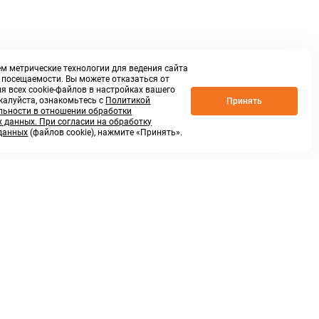
м метрические технологии для ведения сайта
о посещаемости. Вы можете отказаться от
я всех cookie-файлов в настройках вашего
жалуйста, ознакомьтесь с
Политикой
Принять
ьности в отношении обработки
 данных. При согласии на обработку
данных
(файлов cookie), нажмите «Принять».
г. Нижний Новгород,
ул.Федосеенко, 48Б
(Заезд с улицы Торфяной)