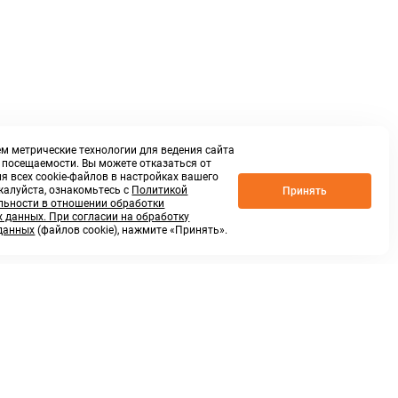
м метрические технологии для ведения сайта
о посещаемости. Вы можете отказаться от
я всех cookie-файлов в настройках вашего
жалуйста, ознакомьтесь с
Политикой
Принять
ьности в отношении обработки
 данных. При согласии на обработку
данных
(файлов cookie), нажмите «Принять».
г. Нижний Новгород,
ул.Федосеенко, 48Б
(Заезд с улицы Торфяной)