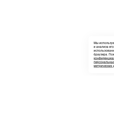
Мы используе
и анализа ег
использовани
браузера. По
конфиденциал
персональных
метрических 
8 800 250 02 57
sales@askmeparts.com
заказать звонок
написать нам