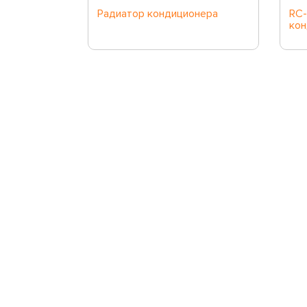
Радиатор кондиционера
RC-
Xauto
кон