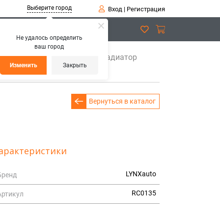
Выберите город
Вход
|
Регистрация
Не удалось определить
ваш город
 кондиционера
RC-0135 Радиатор
Изменить
Закрыть
Вернуться в каталог
арактеристики
LYNXauto
Бренд
RC0135
Артикул