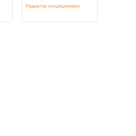
Радиатор кондиционера
RC-0372 Р
кондицион