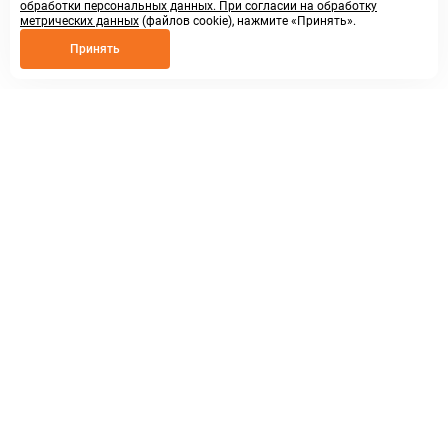
обработки персональных данных. При согласии на обработку
метрических данных
(файлов cookie), нажмите «Принять».
Принять
8 800 250 02 57
заказать звонок
sales@askmeparts.com
написать нам
г. Нижний Новгород,