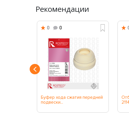
Рекомендации
0
0
его
Буфер хода сжатия передней
Отб
подвески...
2114