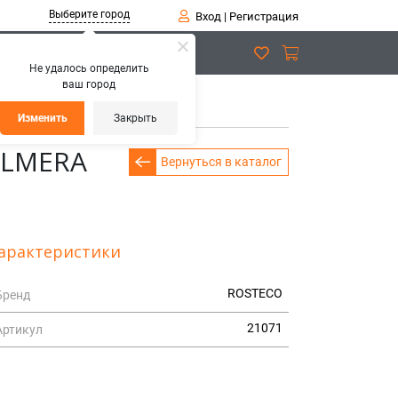
Выберите город
Вход
|
Регистрация
Не удалось определить
ваш город
ra
Изменить
Закрыть
ALMERA
Вернуться в каталог
арактеристики
ROSTECO
Бренд
21071
Артикул