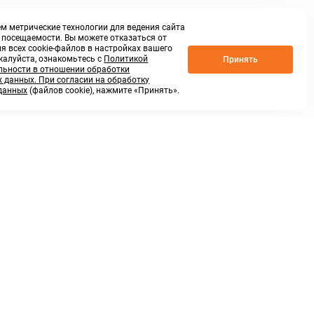
м метрические технологии для ведения сайта
о посещаемости. Вы можете отказаться от
я всех cookie-файлов в настройках вашего
жалуйста, ознакомьтесь с
Политикой
Принять
ьности в отношении обработки
 данных. При согласии на обработку
данных
(файлов cookie), нажмите «Принять».
г. Нижний Новгород,
ул.Федосеенко, 48Б
(Заезд с улицы Торфяной)