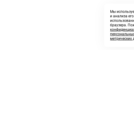
Мы используе
и анализа ег
использовани
браузера. По
конфиденциал
персональных
метрических 
8 800 250 02 57
sales@askmeparts.com
заказать звонок
написать нам
 клиентам
Связаться с нами
 кабинет
ные товары
 заказов
икаты