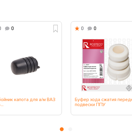
0
0
0
0
ойник капота для а/м ВАЗ
Буфер хода сжатия перед
...
подвески ППУ