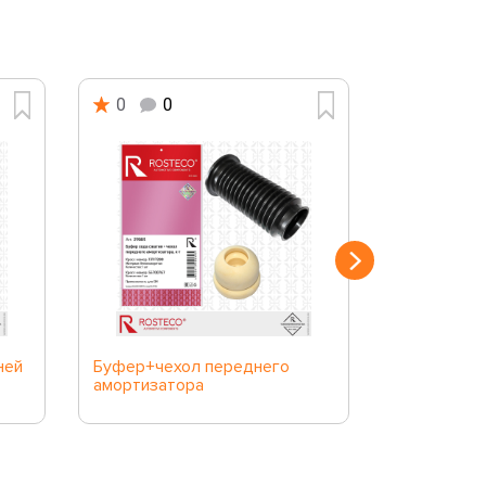
0
0
0
0
ней
Буфер+чехол переднего
Буфер хода
амортизатора
подвески...