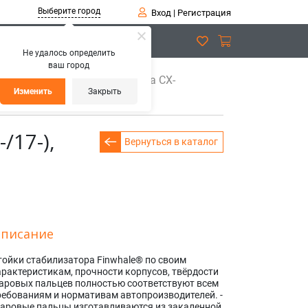
Выберите город
Вход
|
Регистрация
Не удалось определить
ваш город
абилизатора передняя Mazda CX-
Изменить
Закрыть
17-),
Вернуться в каталог
писание
тойки стабилизатора Finwhale® по своим
арактеристикам, прочности корпусов, твёрдости
аровых пальцев полностью соответствуют всем
ребованиям и нормативам автопроизводителей. -
аровые пальцы изготавливаются из закаленной