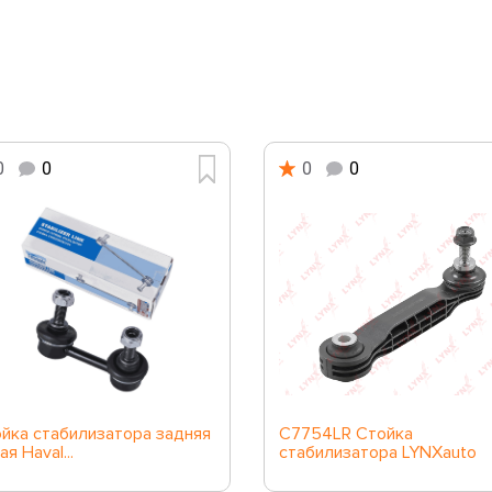
0
0
0
0
йка стабилизатора задняя
C7754LR Стойка
ая Haval...
стабилизатора LYNXauto