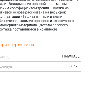
тали - Вкладыши из прочной пластмассы с
изким коэффициентом трения - Смазка на
итиевой основе рассчитана на весь срок
ксплуатации - Защита от пыли и влаги
беспечена чехлом из прочного и эластичного
олимерного материала - Детали разового
онтажа поставляются в комплекте
арактеристики
FINWHALE
Бренд
SL678
Артикул