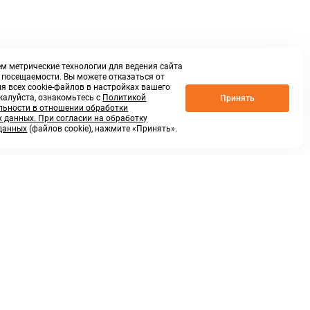
м метрические технологии для ведения сайта
о посещаемости. Вы можете отказаться от
я всех cookie-файлов в настройках вашего
жалуйста, ознакомьтесь с
Политикой
Принять
ьности в отношении обработки
 данных. При согласии на обработку
данных
(файлов cookie), нажмите «Принять».
г. Нижний Новгород,
ул.Федосеенко, 48Б
(Заезд с улицы Торфяной)