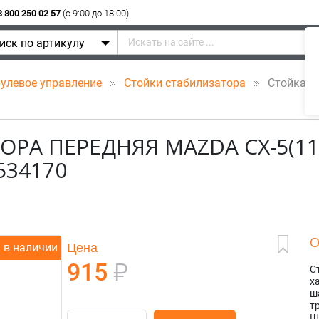
8 800 250 02 57
(c 9:00 до 18:00)
иск по артикулу
рулевое управление
Стойки стабилизатора
Стойка ст
А ПЕРЕДНЯЯ MAZDA CX-5(11-/
3534170
О
Цена
в наличии
915
₽
С
х
ш
т
Ш