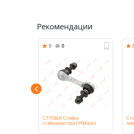
Рекомендации
0
0
ора задняя
C7758LR Стойка
Сто
стабилизатора LYNXauto
лев