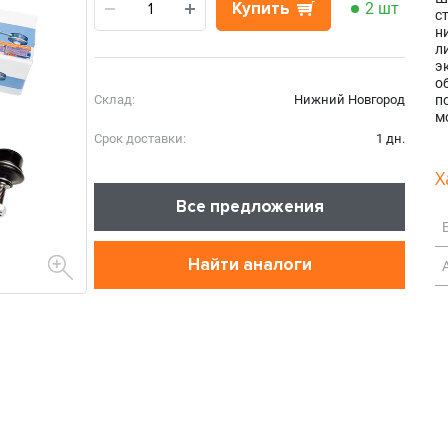
Купить
2 шт
с
н
л
э
о
Склад:
Нижний Новгород
п
м
Срок доставки:
1 дн.
Х
Все предложения
Найти аналоги