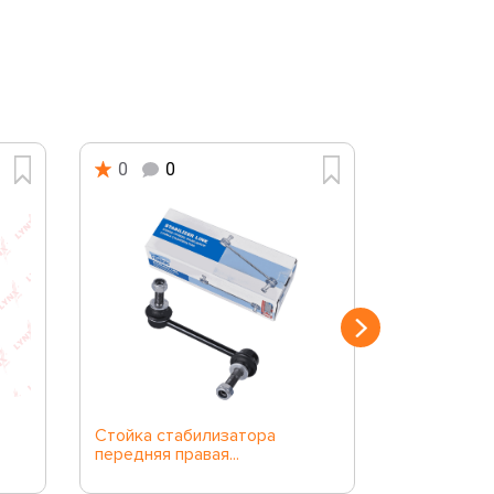
0
0
0
0
Стойка стабилизатора
C7679L Ст
передняя правая...
стабилизат