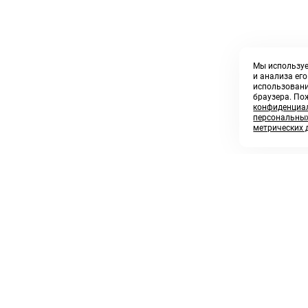
Мы используе
и анализа ег
использовани
браузера. По
конфиденциал
персональных
метрических 
8 800 250 02 57
sales@askmeparts.com
заказать звонок
написать нам
 клиентам
Связаться с нами
 кабинет
ные товары