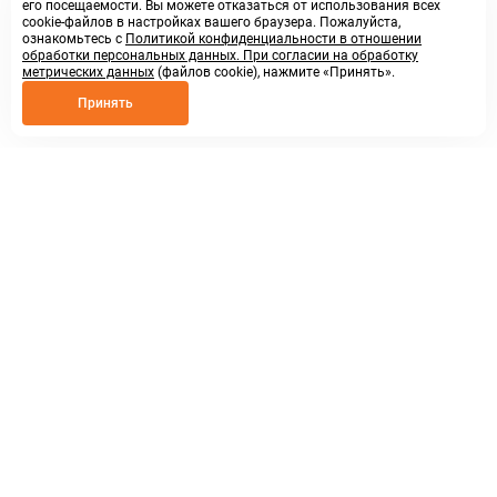
его посещаемости. Вы можете отказаться от использования всех
cookie-файлов в настройках вашего браузера. Пожалуйста,
ознакомьтесь с
Политикой конфиденциальности в отношении
обработки персональных данных. При согласии на обработку
метрических данных
(файлов cookie), нажмите «Принять».
Принять
8 800 250 02 57
заказать звонок
sales@askmeparts.com
написать нам