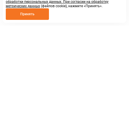
обработки персональных данных. При согласии на обработку
метрических данных
(файлов cookie), нажмите «Принять».
Принять
8 800 250 02 57
заказать звонок
sales@askmeparts.com
написать нам
г. Нижний Новгород,