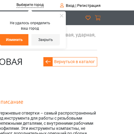
Выберите город
Вход
|
Регистрация
Не удалось определить
ваш город
твертка! стержневая шлицевая, ударная,
Изменить
Закрыть
ЛОВАЯ
Вернуться в каталог
писание
тержневые отвертки – самый распространенный
ид инструмента для работы с резьбовыми
репежными деталями, с внутренними рабочими
рофилями. Эти инструменты компактны, не
ребуют дополнительных операций по сборке,