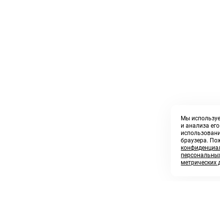
Мы используе
и анализа ег
использовани
браузера. По
конфиденциал
персональных
метрических 
8 800 250 02 57
sales@askmeparts.com
заказать звонок
написать нам