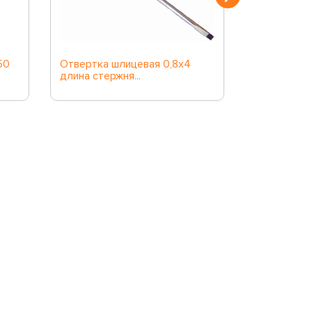
50
Отвертка шлицевая 0,8х4
D71S5300 
длина стержня...
стержневая