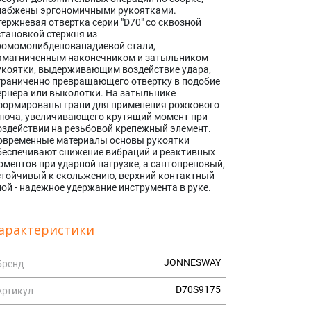
набжены эргономичными рукоятками.
тержневая отвертка серии "D70" со сквозной
становкой стержня из
ромомолибденованадиевой стали,
амагниченным наконечником и затыльником
укоятки, выдерживающим воздействие удара,
граниченно превращающего отвертку в подобие
ернера или выколотки. На затыльнике
формированы грани для применения рожкового
люча, увеличивающего крутящий момент при
оздействии на резьбовой крепежный элемент.
овременные материалы основы рукоятки
беспечивают снижение вибраций и реактивных
оментов при ударной нагрузке, а сантопреновый,
стойчивый к скольжению, верхний контактный
лой - надежное удержание инструмента в руке.
арактеристики
JONNESWAY
Бренд
D70S9175
Артикул