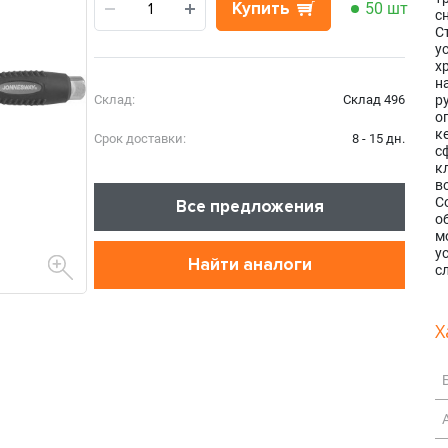
Купить
50 шт
с
С
у
х
н
Склад:
Склад 496
р
о
к
Срок доставки:
8 - 15 дн.
с
к
в
С
Все предложения
о
м
у
Найти аналоги
с
Х