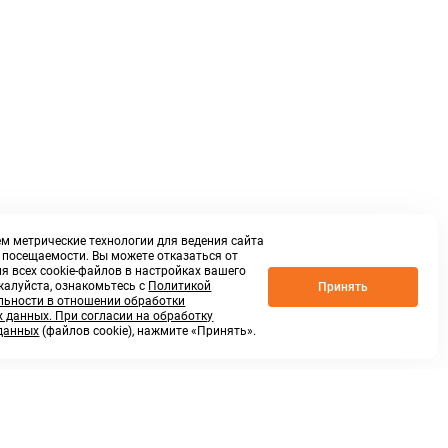
м метрические технологии для ведения сайта
о посещаемости. Вы можете отказаться от
я всех cookie-файлов в настройках вашего
жалуйста, ознакомьтесь с
Политикой
Принять
ьности в отношении обработки
 данных. При согласии на обработку
данных
(файлов cookie), нажмите «Принять».
г. Нижний Новгород,
ул.Федосеенко, 48Б