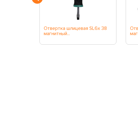
ка
Отвертка шлицевая SL6х 38
Отв
я...
магнитный...
маг