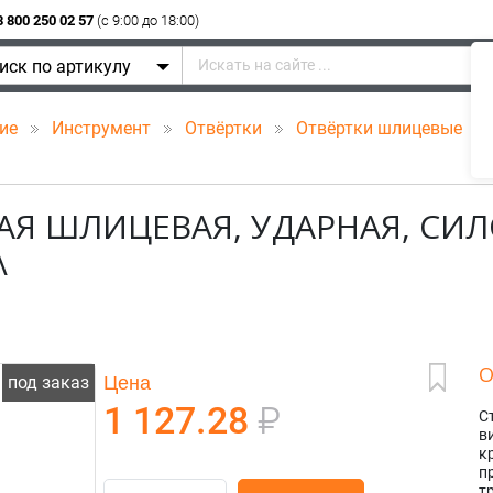
8 800 250 02 57
(c 9:00 до 18:00)
иск по артикулу
ние
Инструмент
Отвёртки
Отвёртки шлицевые
о
ВАЯ ШЛИЦЕВАЯ, УДАРНАЯ, СИ
\
О
Цена
под заказ
1 127.28
₽
С
в
к
п
т