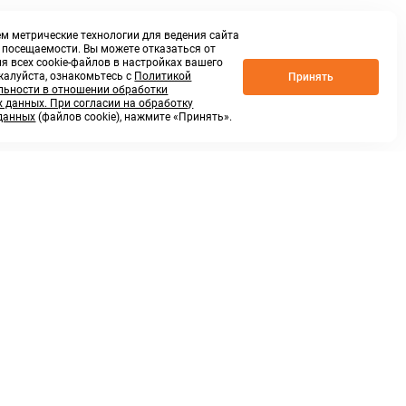
м метрические технологии для ведения сайта
о посещаемости. Вы можете отказаться от
я всех cookie-файлов в настройках вашего
жалуйста, ознакомьтесь с
Политикой
Принять
ьности в отношении обработки
 данных. При согласии на обработку
данных
(файлов cookie), нажмите «Принять».
г. Нижний Новгород,
ул.Федосеенко, 48Б
(Заезд с улицы Торфяной)