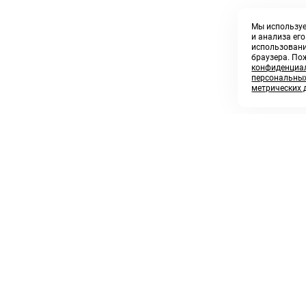
Мы используе
и анализа ег
использовани
браузера. По
конфиденциал
персональных
метрических 
8 800 250 02 57
sales@askmeparts.com
заказать звонок
написать нам
 клиентам
Связаться с нами
 кабинет
ные товары
 заказов
икаты