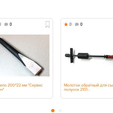
0
0
0
0
ило 200*22 мм "Сервис
Молоток обратный для съ
ч"
полуоси 2101...