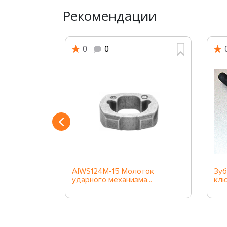
Рекомендации
0
0
слесарный
AIWS124M-15 Молоток
Зуб
ударного механизма...
клю