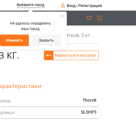
Выберите город
Вход
|
Регистрация
Не удалось определить
ваш город
да с фиберглассовой рукояткой, 3 кг.
Изменить
Закрыть
 КГ.
Вернуться в каталог
арактеристики
Thorvik
Бренд
SLSHP3
Артикул